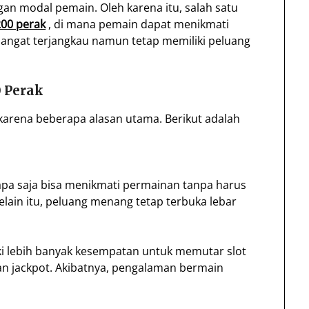
gan modal pemain. Oleh karena itu, salah satu
200 perak
, di mana pemain dapat menikmati
angat terjangkau namun tetap memiliki peluang
 Perak
karena beberapa alasan utama. Berikut adalah
apa saja bisa menikmati permainan tanpa harus
Selain itu, peluang menang tetap terbuka lebar
ki lebih banyak kesempatan untuk memutar slot
 jackpot. Akibatnya, pengalaman bermain