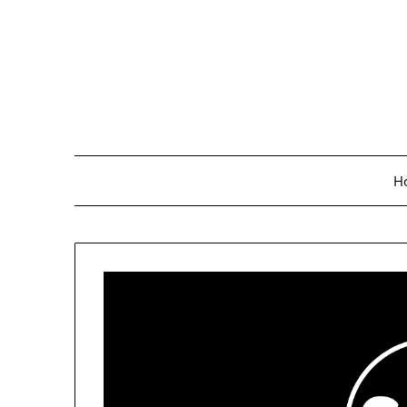
Skip
to
content
H