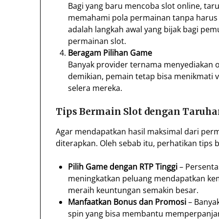
Bagi yang baru mencoba slot online, tar
memahami pola permainan tanpa harus m
adalah langkah awal yang bijak bagi pemu
permainan slot.
Beragam Pilihan Game
Banyak provider ternama menyediakan 
demikian, pemain tetap bisa menikmati v
selera mereka.
Tips Bermain Slot dengan Taruha
Agar mendapatkan hasil maksimal dari perma
diterapkan. Oleh sebab itu, perhatikan tips b
Pilih Game dengan RTP Tinggi
– Persentas
meningkatkan peluang mendapatkan kem
meraih keuntungan semakin besar.
Manfaatkan Bonus dan Promosi
– Banyak
spin yang bisa membantu memperpanjang