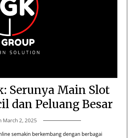
k: Serunya Main Slot
il dan Peluang Besar
n
March 2, 2025
online semakin berkembang dengan berbagai