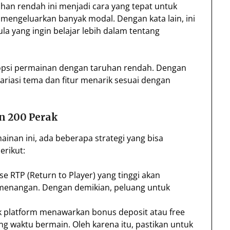
uhan rendah ini menjadi cara yang tepat untuk
engeluarkan banyak modal. Dengan kata lain, ini
la yang ingin belajar lebih dalam tentang
opsi permainan dengan taruhan rendah. Dengan
ariasi tema dan fitur menarik sesuai dengan
n 200 Perak
inan ini, ada beberapa strategi yang bisa
erikut:
e RTP (Return to Player) yang tinggi akan
enangan. Dengan demikian, peluang untuk
 platform menawarkan bonus deposit atau free
 waktu bermain. Oleh karena itu, pastikan untuk