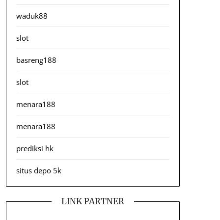
waduk88
slot
basreng188
slot
menara188
menara188
prediksi hk
situs depo 5k
LINK PARTNER