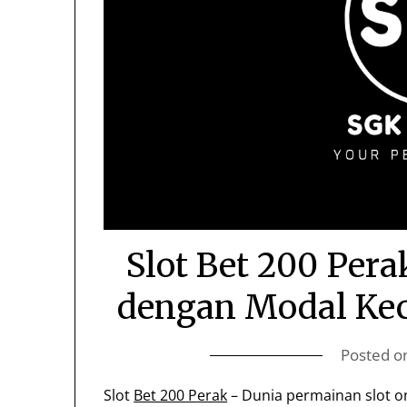
Slot Bet 200 Pera
dengan Modal Kec
Posted o
Slot
Bet 200 Perak
– Dunia permainan slot 