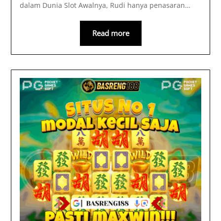
dalam Dunia Slot Awalnya, Rudi hanya penasaran…
Read more