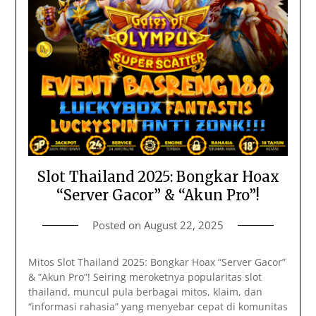
Slot Thailand 2025: Bongkar Hoax
“Server Gacor” & “Akun Pro”!
Posted on
August 22, 2025
Mitos Slot Thailand 2025: Bongkar Hoax “Server Gacor”
& “Akun Pro”! Seiring meroketnya popularitas slot
thailand, muncul pula berbagai mitos, klaim, dan
“informasi rahasia” yang menyebar cepat di komunitas