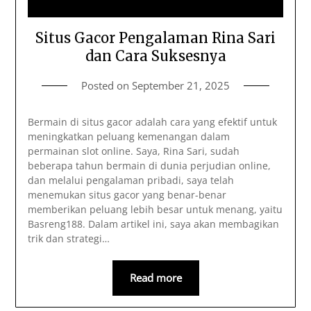
Situs Gacor Pengalaman Rina Sari
dan Cara Suksesnya
Posted on
September 21, 2025
Bermain di situs gacor adalah cara yang efektif untuk
meningkatkan peluang kemenangan dalam
permainan slot online. Saya, Rina Sari, sudah
beberapa tahun bermain di dunia perjudian online,
dan melalui pengalaman pribadi, saya telah
menemukan situs gacor yang benar-benar
memberikan peluang lebih besar untuk menang, yaitu
Basreng188. Dalam artikel ini, saya akan membagikan
trik dan strategi…
Read more