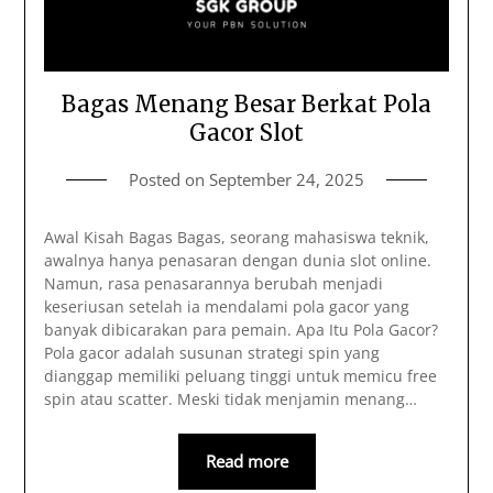
Bagas Menang Besar Berkat Pola
Gacor Slot
Posted on
September 24, 2025
Awal Kisah Bagas Bagas, seorang mahasiswa teknik,
awalnya hanya penasaran dengan dunia slot online.
Namun, rasa penasarannya berubah menjadi
keseriusan setelah ia mendalami pola gacor yang
banyak dibicarakan para pemain. Apa Itu Pola Gacor?
Pola gacor adalah susunan strategi spin yang
dianggap memiliki peluang tinggi untuk memicu free
spin atau scatter. Meski tidak menjamin menang…
Read more