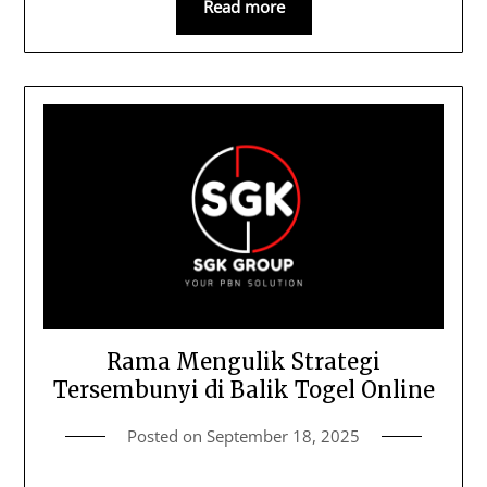
Read more
Rama Mengulik Strategi
Tersembunyi di Balik Togel Online
Posted on
September 18, 2025