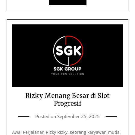
Rizky Menang Besar di Slot
Progresif
Posted on
September 25, 2025
Awal Perjalanan Rizky Rizky, seorang karyawan muda,