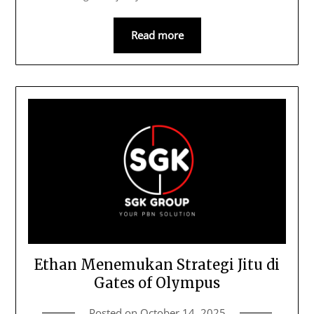
Read more
Ethan Menemukan Strategi Jitu di
Gates of Olympus
Posted on
October 14, 2025