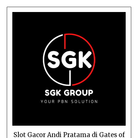
Slot Gacor Andi Pratama di Gates of