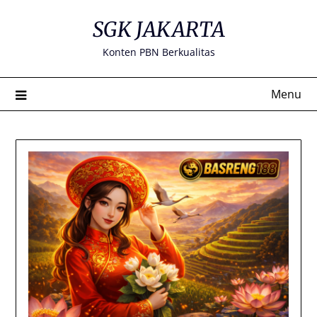
Skip
SGK JAKARTA
to
content
Konten PBN Berkualitas
Menu