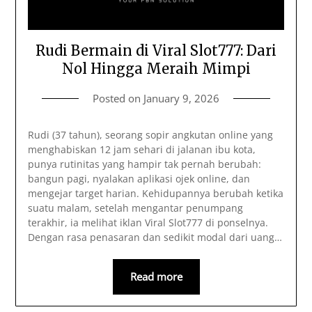
Rudi Bermain di Viral Slot777: Dari
Nol Hingga Meraih Mimpi
Posted on
January 9, 2026
Rudi (37 tahun), seorang sopir angkutan online yang
menghabiskan 12 jam sehari di jalanan ibu kota,
punya rutinitas yang hampir tak pernah berubah:
bangun pagi, nyalakan aplikasi ojek online, dan
mengejar target harian. Kehidupannya berubah ketika
suatu malam, setelah mengantar penumpang
terakhir, ia melihat iklan Viral Slot777 di ponselnya.
Dengan rasa penasaran dan sedikit modal dari uang…
Read more