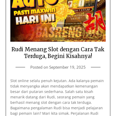
Rudi Menang Slot dengan Cara Tak
Terduga, Begini Kisahnya!
Posted on
September 19, 2025
Slot online selalu penuh kejutan. Ada kalanya pemain
tidak menyangka akan mendapatkan kemenangan
besar dari putaran sederhana. Salah satu kisah
menarik datang dari Rudi, seorang pemain yang
berhasil menang slot dengan cara tak terduga.
Bagaimana pengalaman Rudi bisa menjadi pelajaran
bagi pemain lain? Mari kita simak. Perjalanan Rudi