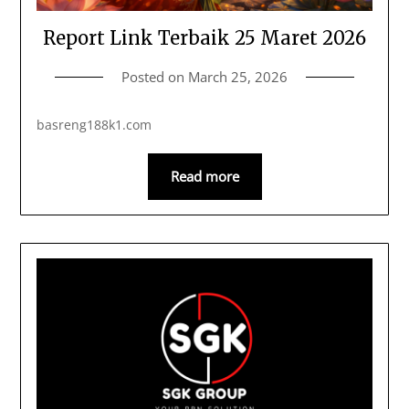
Report Link Terbaik 25 Maret 2026
Posted on
March 25, 2026
basreng188k1.com
Read more