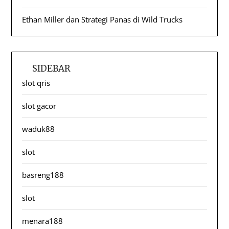
Ethan Miller dan Strategi Panas di Wild Trucks
SIDEBAR
slot qris
slot gacor
waduk88
slot
basreng188
slot
menara188