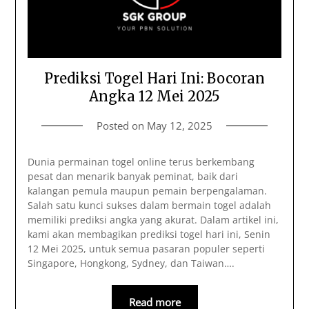
Prediksi Togel Hari Ini: Bocoran
Angka 12 Mei 2025
Posted on
May 12, 2025
Dunia permainan togel online terus berkembang
pesat dan menarik banyak peminat, baik dari
kalangan pemula maupun pemain berpengalaman.
Salah satu kunci sukses dalam bermain togel adalah
memiliki prediksi angka yang akurat. Dalam artikel ini,
kami akan membagikan prediksi togel hari ini, Senin
12 Mei 2025, untuk semua pasaran populer seperti
Singapore, Hongkong, Sydney, dan Taiwan….
Read more